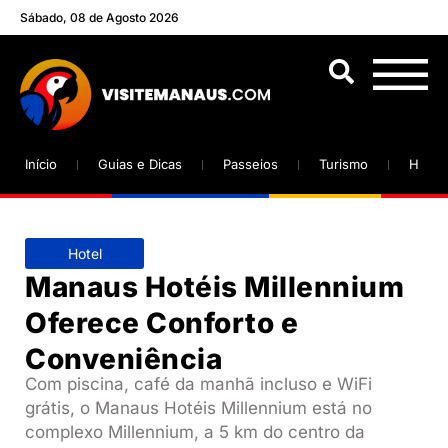
Sábado, 08 de Agosto 2026
Início
Guias e Dicas
Passeios
Turismo
Hotéi
Hotel
Manaus Hotéis Millennium
Oferece Conforto e
Conveniência
Com piscina, café da manhã incluso e WiFi
grátis, o Manaus Hotéis Millennium está no
complexo Millennium, a 5 km do centro da