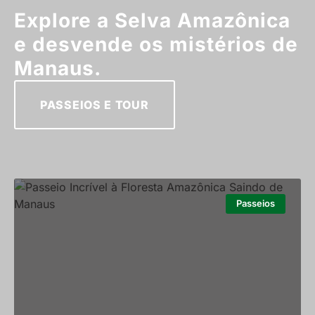
Explore a Selva Amazônica
e desvende os mistérios de
Manaus.
PASSEIOS E TOUR
Passeios