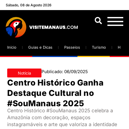
Sábado, 08 de Agosto 2026
Início
Guias e Dicas
Passeios
Turismo
Hotéi
Publicado:
06/09/2025
Notícia
Centro Histórico Ganha
Destaque Cultural no
#SouManaus 2025
Centro Histórico #SouManaus 2025 celebra a
Amazônia com decoração, espaços
instagramáveis e arte que valoriza a identidade