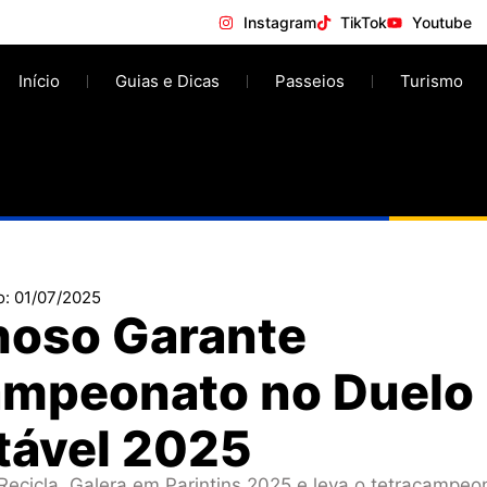
Instagram
TikTok
Youtube
Início
Guias e Dicas
Passeios
Turismo
o:
01/07/2025
hoso Garante
ampeonato no Duelo
tável 2025
Recicla, Galera em Parintins 2025 e leva o tetracampeo