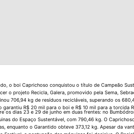
do, o boi Caprichoso conquistou o título de Campeão Sust
cer o projeto Recicla, Galera, promovido pela Sema, Sebra
inou 706,94 kg de resíduos recicláveis, superando os 680,
o garantiu R$ 20 mil para o boi e R$ 10 mil para a torcida 
tre os dias 23 e 29 de junho em duas frentes: no Bumbódr
uinas do Espaço Sustentável, com 790,46 kg. O Caprichos
as, enquanto o Garantido obteve 373,12 kg. Apesar da va