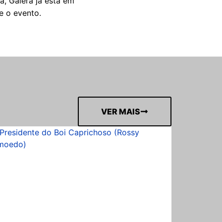
a, Galera já está em
e o evento.
VER MAIS