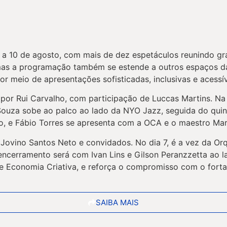
a 10 de agosto, com mais de dez espetáculos reunindo gra
s a programação também se estende a outros espaços da c
r meio de apresentações sofisticadas, inclusivas e acessív
 por Rui Carvalho, com participação de Luccas Martins. N
Souza sobe ao palco ao lado da NYO Jazz, seguida do quin
o, e Fábio Torres se apresenta com a OCA e o maestro Mar
Jovino Santos Neto e convidados. No dia 7, é a vez da Or
 encerramento será com Ivan Lins e Gilson Peranzzetta ao 
 Economia Criativa, e reforça o compromisso com o fortale
SAIBA MAIS